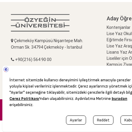
Aday Öğre
Kontenjanlar
Lise Yaz Oku
Eğitimde Fırs
Çekmeköy Kampüsü Nişantepe Mah.
Lise Yaz Ara
Orman Sk. 34794 Çekmeköy - İstanbul
Lisans Yaz A
Liseliler için 
+90(216) 564 90 00
Kampüs Ziyar
Bize Sorun
+90(216) 564 99 99
info@ozyegin.edu.tr
© 2016 Özyeğin Üniversitesi