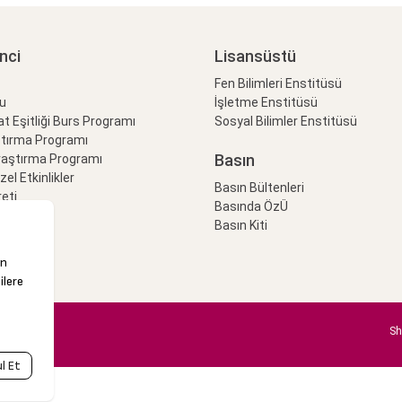
nci
Lisansüstü
Fen Bilimleri Enstitüsü
lu
İşletme Enstitüsü
at Eşitliği Burs Programı
Sosyal Bilimler Enstitüsü
ştırma Programı
Basın
raştırma Programı
Özel Etkinlikler
Basın Bültenleri
eti
Basında ÖzÜ
Basın Kiti
Sh