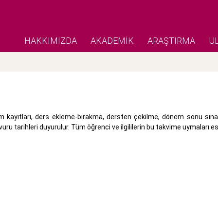
HAKKIMIZDA
AKADEMİK
ARAŞTIRMA
U
kayıtları, ders ekleme-bırakma, dersten çekilme, dönem sonu sınavla
uru tarihleri duyurulur. Tüm öğrenci ve ilgililerin bu takvime uymaları es