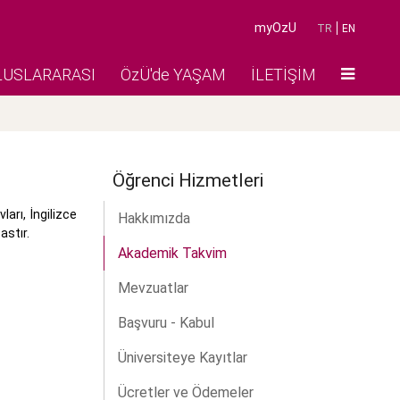
myOzU
TR
EN
LUSLARARASI
ÖzÜ'de YAŞAM
İLETİŞİM
Öğrenci Hizmetleri
rı, İngilizce
Hakkımızda
astır.
Akademik Takvim
Mevzuatlar
Başvuru - Kabul
Üniversiteye Kayıtlar
Ücretler ve Ödemeler