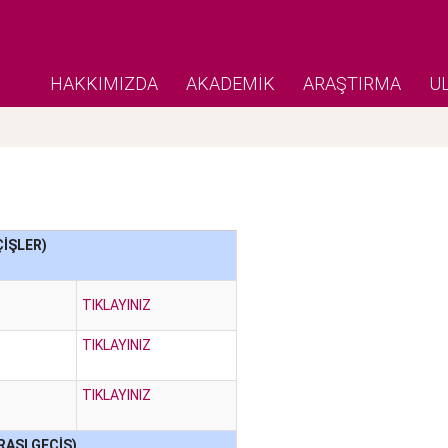
HAKKIMIZDA
AKADEMİK
ARAŞTIRMA
U
İŞLER)
TIKLAYINIZ
TIKLAYINIZ
TIKLAYINIZ
RASI GEÇİŞ)