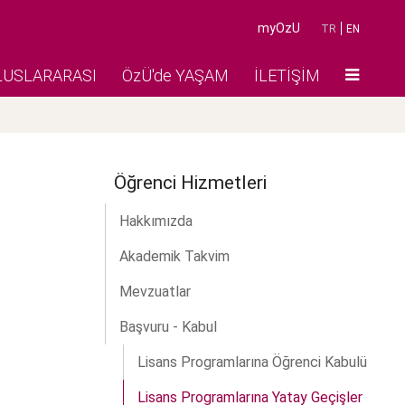
myOzU
TR
EN
LUSLARARASI
ÖzÜ'de YAŞAM
İLETİŞİM
Öğrenci Hizmetleri
Hakkımızda
Akademik Takvim
Mevzuatlar
Başvuru - Kabul
Lisans Programlarına Öğrenci Kabulü
Lisans Programlarına Yatay Geçişler