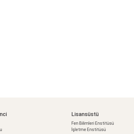
nci
Lisansüstü
Fen Bilimleri Enstitüsü
lu
İşletme Enstitüsü